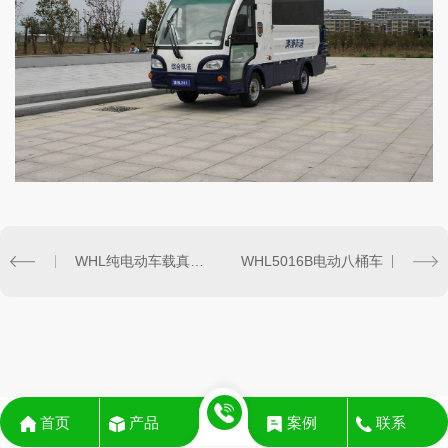
WHL纯电动车载真空厕所L6001-A
WHL5016B电动八桶车
首页
产品
案例
联系