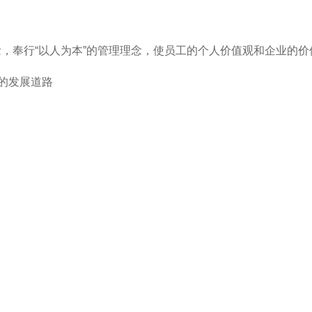
，奉行“以人为本”的管理理念，使员工的个人价值观和企业的价
的发展道路
动仿古车、旅游观光车、高尔夫观光车、电动货车、电动代步
物运输等场所。是万达集团、恒大集团、碧桂园集团、香格里拉
名企业的长期供应商。